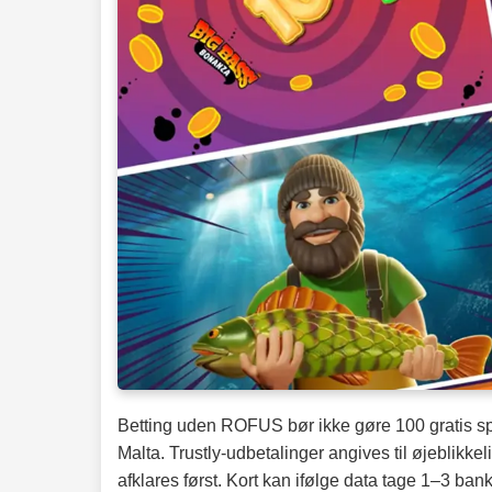
Betting uden ROFUS bør ikke gøre 100 gratis spins
Malta. Trustly-udbetalinger angives til øjeblik
afklares først. Kort kan ifølge data tage 1–3 b