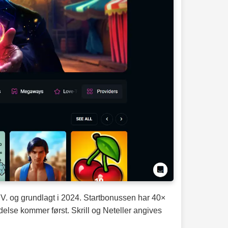
.V. og grundlagt i 2024. Startbonussen har 40×
lse kommer først. Skrill og Neteller angives